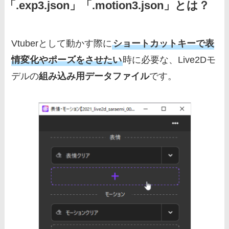
「.exp3.json」「.motion3.json」とは？
Vtuberとして動かす際に
ショートカットキーで表
情変化やポーズをさせたい
時に必要な、Live2Dモ
デルの
組み込み用データファイル
です。