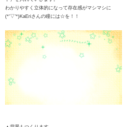
わかりやすく立体的になって存在感がマシマシに
(*’▽’*)KaEriさんの瞳には☆を！！
▲背景もつくります。