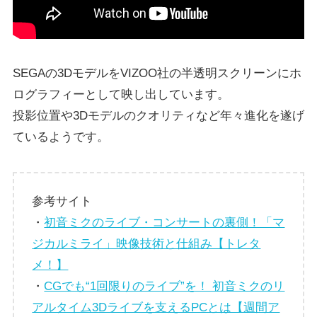
SEGAの3DモデルをVIZOO社の半透明スクリーンにホ
ログラフィーとして映し出しています。
投影位置や3Dモデルのクオリティなど年々進化を遂げ
ているようです。
参考サイト
・
初音ミクのライブ・コンサートの裏側！「マ
ジカルミライ」映像技術と仕組み【トレタ
メ！】
・
CGでも“1回限りのライブ”を！ 初音ミクのリ
アルタイム3Dライブを支えるPCとは【週間ア