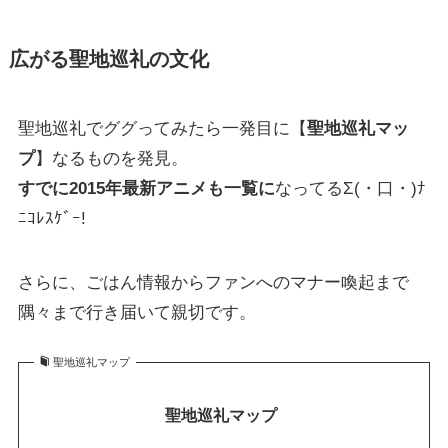
広がる聖地巡礼の文化
聖地巡礼でググってみたら一発目に【
聖地巡礼マッ
プ
】なるものを発見。
すでに2015年最新アニメも一覧に
なってるΣ(・口・)ﾅ
ﾆｺﾚｽｹﾞｰ!
さらに、ごはん情報からファンへのマナー喚起まで
隅々まで行き届いて親切です。
聖地巡礼マップ
聖地巡礼マップ