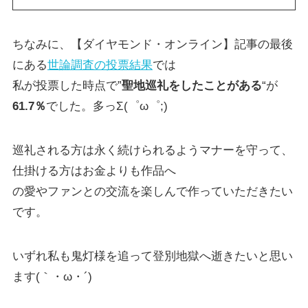
ちなみに、【ダイヤモンド・オンライン】記事の最後
にある
世論調査の投票結果
では
私が投票した時点で”
聖地巡礼をしたことがある
“が
61.7％
でした。多っΣ(゜ω゜;)
巡礼される方は永く続けられるようマナーを守って、
仕掛ける方はお金よりも作品へ
の愛やファンとの交流を楽しんで作っていただきたい
です。
いずれ私も鬼灯様を追って登別地獄へ逝きたいと思い
ます(｀・ω・´)